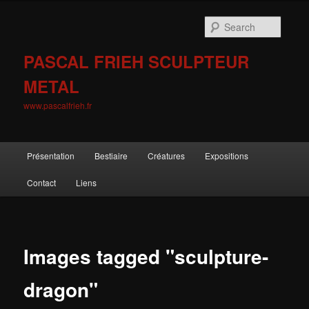
Skip
to
Searc
primary
content
PASCAL FRIEH SCULPTEUR
METAL
www.pascalfrieh.fr
Main
Présentation
Bestiaire
Créatures
Expositions
menu
Contact
Liens
Images tagged "sculpture-
dragon"