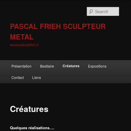
Skip
to
Searc
primary
content
PASCAL FRIEH SCULPTEUR
METAL
www.pascalfrieh.fr
Main
Créatures
Présentation
Bestiaire
Expositions
menu
Contact
Liens
Créatures
Quelques réalisations….