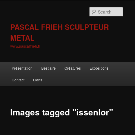
Skip
to
Searc
primary
content
PASCAL FRIEH SCULPTEUR
METAL
www.pascalfrieh.fr
Main
Présentation
Bestiaire
Créatures
Expositions
menu
Contact
Liens
Images tagged "issenlor"