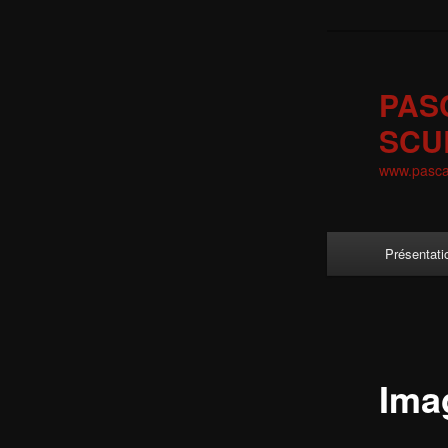
Skip
to
primary
PAS
content
SCU
www.pascal
Main
Présentati
menu
Ima