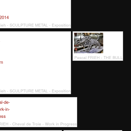
rieh - SCULPTURE METAL - Exposition
Pascal FRIEH - THE BULL
rieh - SCULPTURE METAL - Exposition
RIEH - Cheval de Troie - Work in Progress