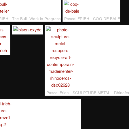
RIEH - The Bull- Work in Progress
Pascal FRIEH - COQ DE BALE
Pascal Frieh - SCULPTURE METAL - Rhinofe