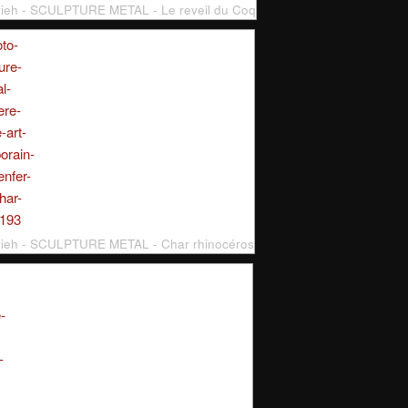
rieh - SCULPTURE METAL - Le reveil du Coq
rieh - SCULPTURE METAL - Char rhinocéros