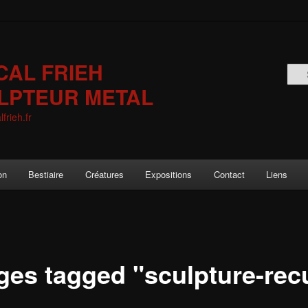
CAL FRIEH
LPTEUR METAL
frieh.fr
on
Bestiaire
Créatures
Expositions
Contact
Liens
ges tagged "sculpture-rec